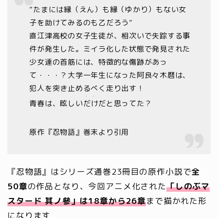
”たまには縁（えん）も縁（ゆかり）もない女
子を助けてみるのも乙だろう”
直江津高校の女子生徒が、相次いで失踪する事
件が発生した。ミイラ化した状態で発見された
少女達の首筋には、特徴的な傷跡があっ
て・・・？大学一年生になった阿良々木暦は、
犯人を突き止めるべく走り出す！
・・
青春は、眩しい
だけ
だと思ってた？
原作『忍物語』巻末より引用
『忍物語』はシリーズ通巻23冊目の原作小説で
全
50章
の作品となり、今回アニメ化された
「しのぶマ
スタード 其ノ參」は18章から26章
まで描かれた形
になります