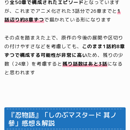
り
全50章で構成されたエピソード
となっています
が、これまでアニメ化された3話分で26章までと
1
話辺り約8章ずつ
で描かれている形になります
その点を踏まえた上で、原作の今後の展開や区切り
の付けやすさなどを考慮しても、
このまま1話約8章
ずつで構成する可能性が非常に高い
ため、残りの少
数（24章）を考慮すると
残り話数はあと3話
になる
と思われます
『忍物語』「しのぶマスタード 其ノ
參」感想＆解説