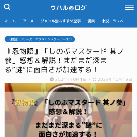
ウハル＠ログ
ホーム
アニメ
ジャンル別おすすめ記事
漫画
小説・ラノベ
〈物語〉シリーズ オフ＆モンスターシーズン
『忍物語』「しのぶマスタード 其ノ
參」感想＆解説！まだまだ深ま
る”謎”に面白さが加速する！
2024年10月1日
/
2025年10月19日