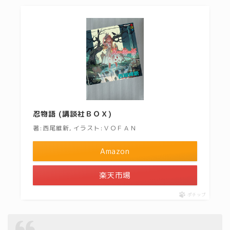
忍物語 (講談社ＢＯＸ)
著:西尾維新, イラスト:ＶＯＦＡＮ
Amazon
楽天市場
ポチップ