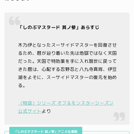
「しのぶマスタード 其ノ參」あらすじ
木乃伊となったスーサイドマスターを回復させ
るため、暦が辿り着いた先は地獄ではなく天国
だった。天国で特効薬を手に入れ現世に戻って
きた暦は、心配する忍野忍と八九寺真宵、伊豆
湖をよそに、スーサイドマスターの復元を始め
る。
〈物語〉シリーズ オフ＆モンスターシーズン
公式サイト
より
「しのぶマスタード 其ノ參」アニメ化章数