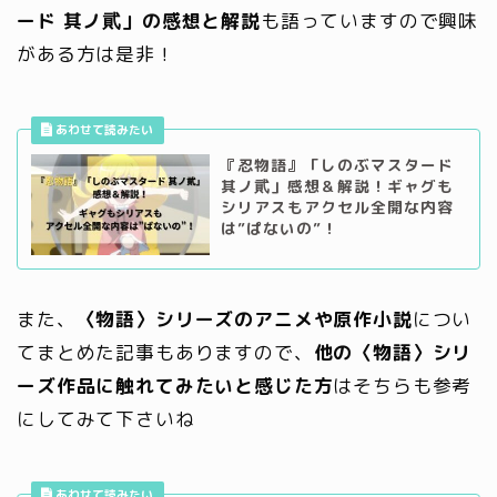
ード 其ノ貮」の感想と解説
も語っていますので興味
がある方は是非！
『忍物語』「しのぶマスタード
其ノ貮」感想＆解説！ギャグも
シリアスもアクセル全開な内容
は”ぱないの”！
また、
〈物語〉シリーズのアニメや原作小説
につい
てまとめた記事もありますので、
他の〈物語〉シリ
ーズ作品に触れてみたいと感じた方
はそちらも参考
にしてみて下さいね