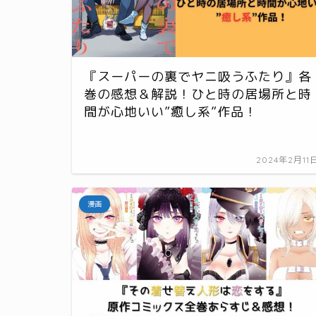
『スーパーの裏でヤニ吸うふたり』各
巻の感想＆解説！ひと時の居場所と時
間が心地いい”癒し系”作品！
2024年2月11
漫画