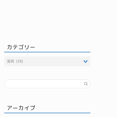
カテゴリー
アーカイブ