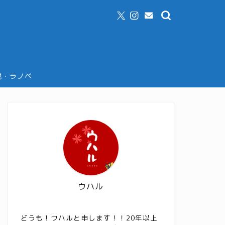
説・ラノベ
ウハル
どうも！ウハルと申します！！20年以上