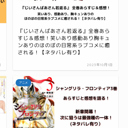
『じいさんばあさん若返る』全巻あら
すじ＆感想！笑いあり感動あり胸キュ
ンありのほのぼの日常系ラブコメに癒
される！【ネタバレ有り】
日
2023年10月1日
アニメ