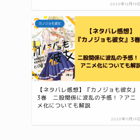
2020年12月19
カノジョも彼女
【ネタバレ感想】『カノジョも彼女』
3巻 二股関係に波乱の予感！？アニ
メ化についても解説
2020年11月19