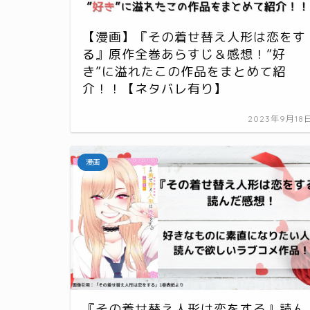
【漫画】『その着せ替え人形は恋をす
る』原作全巻あらすじ＆感想！”好
き”に溢れたこの作品をまとめて紹
介！！【ネタバレ有り】
2023年9月18
漫画
『その着せ替え人形は恋をする』読ん