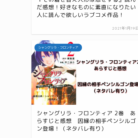
だ感想！好きなものに素直になりたい
人に読んで欲しいラブコメ作品！
2021年1月19
シャングリラ・フロンティア
シャングリラ・フロンティア 2巻 あ
らすじと感想 因縁の相手ペンシルゴ
ン登場！（ネタバレ有り）