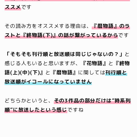
ススメ
です
その読み方をオススメする理由は、
『暦物語』のラ
ストと『終物語(下)』の話が繋がっているから
です
「そもそも刊行順と放送順は同じじゃないの？」
と
感じる人もいると思いますが、
『花物語』
と
『終物
語(上)(中)(下)』
と
『暦物語』
に関しては
刊行順と
放送順がイコールになっていません
どちらかというと、
その
3作品の部分だけは”時系列
順”に放送したという感じ
ですね