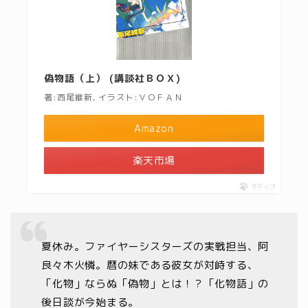
偽物語（上） (講談社ＢＯＸ)
著:西尾維新, イラスト:ＶＯＦＡＮ
Amazon
楽天市場
ポチップ
夏休み。ファイヤーシスターズの実戦担当、阿
良々木火憐。暦の妹である彼女が対峙する、
「化物」ならぬ「偽物」とは！？「化物語」の
後日談が今始まる。