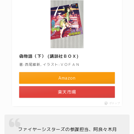
偽物語（下） (講談社ＢＯＸ)
著:西尾維新, イラスト:ＶＯＦＡＮ
Amazon
楽天市場
ポチップ
ファイヤーシスターズの参謀担当、阿良々木月