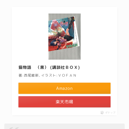
猫物語 （黒） (講談社ＢＯＸ)
著:西尾維新, イラスト:ＶＯＦＡＮ
Amazon
楽天市場
ポチップ