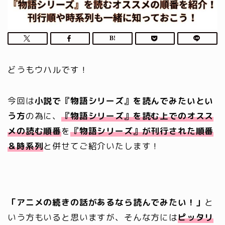
どうもウハルです！
今回は
小説で『物語シリーズ』を読んでみたいとい
う方
の為に、
『物語シリーズ』を読む上での
オスス
メの読む順番
を
『物語シリーズ』が刊行された順番
＆時系列
と併せてご紹介いたします！
「アニメの続きの話があるなら読んでみたい！」
と
いう方もいると思いますが、そんな方には
ピッタリ