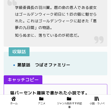
学級委員長の羽川翼。暦の命の恩人である彼女
はゴールデンウィーク初日に１匹の猫に魅せら
れた。これはゴールデンウィークに起きた「悪
夢の九日間」の物語。
・・・
知らぬまに、
落ちて
いるのが初恋だ。
収録話
第禁話 つばさファミリー
キャッチコピー
猫パーセント趣味で書かれた小説です。
ホーム
アニメ
ジャンル別おすすめ記
小説・ラノベ
事