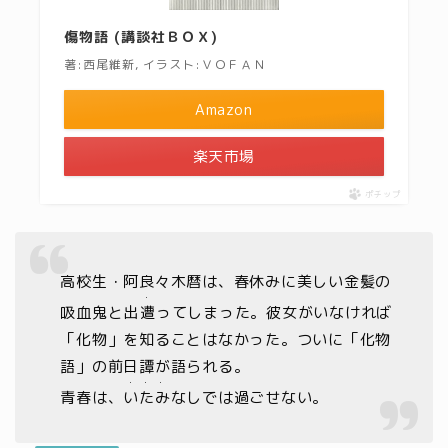
傷物語 (講談社ＢＯＸ)
著:西尾維新, イラスト:ＶＯＦＡＮ
Amazon
楽天市場
ポチップ
高校生・阿良々木暦は、春休みに美しい金髪の
・
吸血鬼と出
遭
ってしまった。彼女がいなければ
「化物」を知ることはなかった。ついに「化物
語」の前日譚が語られる。
・・・
青春は、
いたみ
なしでは過ごせない。