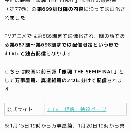
今回の映画『銀魂 THE FINAL』は原作の最終巻
（第77巻）の
第699訓以降の内容
に沿って映画化さ
れました
TVアニメでは第686訓まで映像化され、間の話であ
る
第687訓～第698訓までは配信限定という形で
dTVにて独占配信
となります
こちらは映画の前日譚
「銀魂 THE SEMIFINAL」
と
して
万事屋篇、真選組篇の2つに分けて配信
されま
す
公式サイト
ｄTV「銀魂」特設ページ
※1月15日19時から万事屋篇、1月20日19時から真