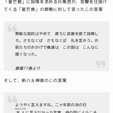
「星芒教」に投降を求める片栗虎が、攻撃を仕掛け
てくる「星芒教」の群勢に対して言ったこの言葉
無駄な抵抗はやめて 直ちに武器を捨て投降し
ろ。さもなくば さもなくば 礼を言おう。お
前たちのおかげで俺達は この国は こんなに
強くなった。
銀魂77巻より
そして、新八＆神楽のこの言葉
ようやく言えますね。二十年前のあの日
あなたたち
天人
に言えなかった言葉。侍の国にようこそ