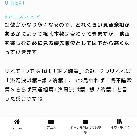
U-NEXT
dアニメストア
話数がかなり多くなるので、
どれくらい見る余裕が
あるか
によって視聴本数は変わってきますが、
映画
を楽しむために見る優先順位としては下から高くな
っていきます
見れて1つであれば「銀ノ魂篇」のみ、2つ見れれば
「洛陽決戦篇+銀ノ魂篇」、3つ見れれば「将軍暗殺
篇＆さらば真選組篇+洛陽決戦篇+銀ノ魂篇」と言
った感じですね
「洛陽決戦篇」は「銀ノ魂篇」の続きの話
ホーム
アニメ
ジャンル別おすすめ記
小説・ラノベ
事