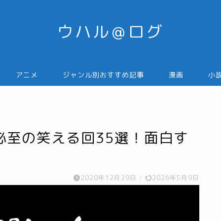
ウハル＠ログ
アニメ
ジャンル別おすすめ記事
漫画
小
必至の笑える回35選！面白す
2020年12月29日
/
2026年5月9日