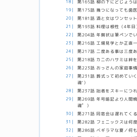
第165話 柳の下にどじょう
第175話 幾つになっても歯
第181話 酒と女はワンセッ
第193話 料理は根性（4年目
第204話 年賀状は筆ペンで
第216話 工場見学とか正直
第217話 二度ある事は三度
第218話 カニのハサミは絆
第223話 おっさんの家庭事
第231話 葬式って初めて
魂’）
第237話 拙者をスキーにつ
第269話 年号暗記より人
魂゜）
第271話 同窓会は遅れて
第282話 フェニックスは何
第286話 ベギラマな夏／何