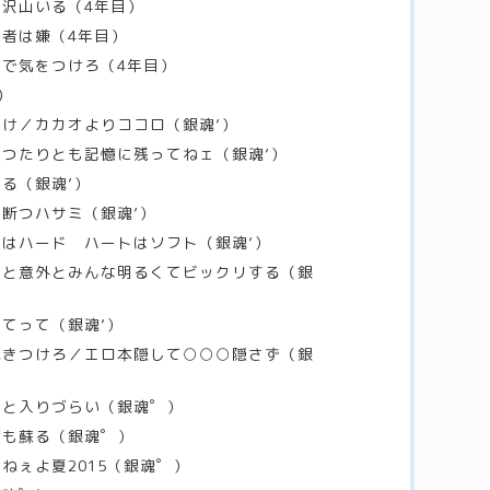
は沢山いる（4年目）
医者は嫌（4年目）
トで気をつけろ（4年目）
）
いけ／カカオよりココロ（銀魂’）
一つたりとも記憶に残ってねェ（銀魂’）
ある（銀魂’）
を断つハサミ（銀魂’）
情はハード ハートはソフト（銀魂’）
いくと意外とみんな明るくてビックリする（銀
れてって（銀魂’）
間焼きつけろ／エロ本隠して○○○隠さず（銀
くると入りづらい（銀魂゜）
度も蘇る（銀魂゜）
もねぇよ夏2015（銀魂゜）