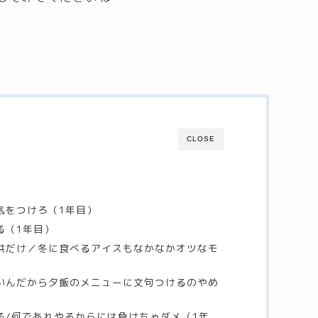
CLOSE
気をつけろ（1年目）
る（1年目）
子供だけ／冬に食べるアイスもなかなかオツなモ
しいんだから夕飯のメニューに文句つけるのやめ
する/何であれやるからには負けちゃダメ（1年