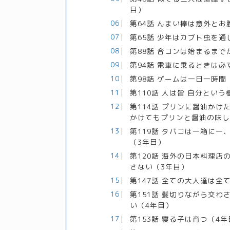
目）
第64話 んまい棒は意外と
第65話 少年はカブト虫を
第88話 合コンは始まるまで
第94話 電車に乗るときは
第98話 ゲームは一日一時間
第110話 人は皆 自分とい
第114話 プリンに醤油か
かけてもプリンと醤油の味し
第119話 タバコは一箱に
（3年目）
第120話 海外の日本料理
さない（3年目）
第147話 全ての大人達は
第151話 髪切りながら交
い（4年目）
第153話 寝る子は育つ（4