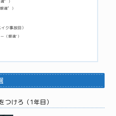
銀魂゜）
（銀魂゜）
バイク事故回）
シー（銀魂’）
選
気をつけろ（1年目）