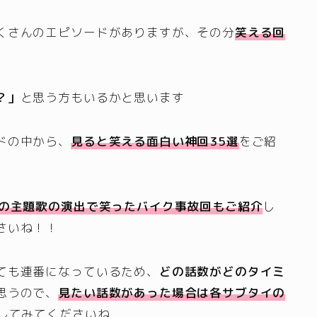
くさんのエピソードがありますが、その分
笑える回
？」
と思う方もいるかと思います
ドの中から、
見ると笑える
面白い神
回35選
をご紹
の主題歌の演出で笑ったバイク事故回もご紹介
し
さいね！！
ても連番になっているため、
どの話数がどのタイミ
思うので、
見たい話数があった場合は各サブタイの
してみてくださいね