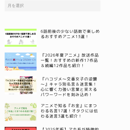
6話前後の少ない話数で楽しめ
るおすすめアニメ13選！
『2026年夏アニメ』放送作品
一覧！おすすめの新作17作品
＆続編12作品も紹介！
『ハコヅメ～交番女子の逆襲
～』キャラ別名言＆迷言集！
心に響く力強い言葉と笑える
パワーワードを刻み込め！
アニメで知る『お金』にまつ
わる名言17選！オタクには伝
わる迷言3選も紹介！
【2025年版】アホ毛が特徴的