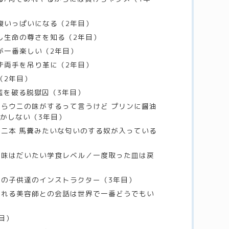
お腹いっぱいになる（2年目）
通し生命の尊さを知る（2年目）
が一番楽しい（2年目）
必ず両手を吊り革に（2年目）
（2年目）
う檻を破る脱獄囚（3年目）
けたらウニの味がするって言うけど プリンに醤油
かしない（3年目）
一、二本 馬糞みたいな匂いのする奴が入っている
店の味はだいたい学食レベル／一度取った皿は戻
全ての子供達のインストラクター（3年目）
わされる美容師との会話は世界で一番どうでもい
年目）