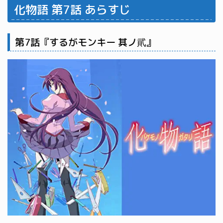
化物語 第7話 あらすじ
第7話『するがモンキー 其ノ貮』