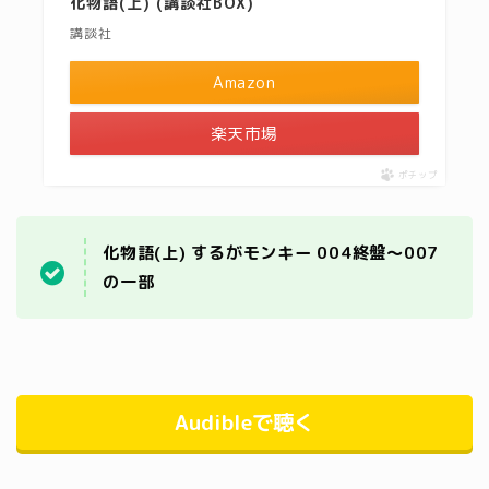
化物語(上) (講談社BOX)
講談社
Amazon
楽天市場
ポチップ
化物語(上) するがモンキー 004終盤～007
の一部
Audibleで聴く