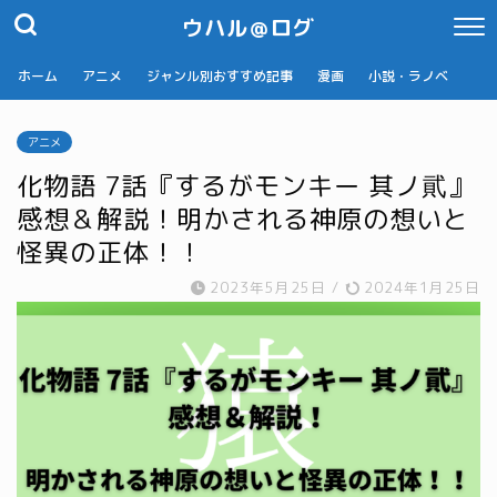
ウハル＠ログ
ホーム
アニメ
ジャンル別おすすめ記事
漫画
小説・ラノベ
アニメ
化物語 7話『するがモンキー 其ノ貮』
感想＆解説！明かされる神原の想いと
怪異の正体！！
2023年5月25日
/
2024年1月25日