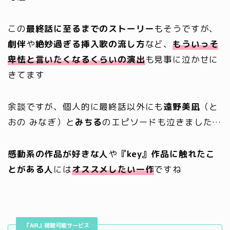
この
最終話に至るまでのストーリー
もそうですが、
劇伴
や
絶妙過ぎる挿入歌の流し方
など、
もういっそ
卑怯と言いたくなるくらいの演出
も見事に泣かせに
きてます
余談ですが、個人的に最終話以外にも
遠野美凪
（と
おの みなぎ）と
みちる
のエピソードも泣きました…
感動系の作品が好きな人
や
『key』作品に触れたこ
とがある人
には
オススメしたい一作
ですね
『AIR』視聴可能サービス