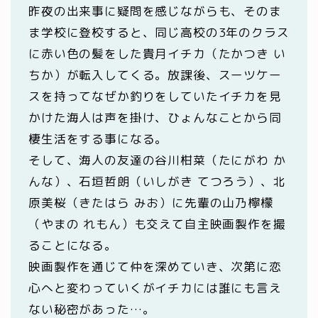
昨夜の出来事に疑問を感じながらも、そのま
ま学校に登校すると、同じ高校の3年のクラス
に赤い色の髪をした貴月イチカ（たかつき い
ちか）が転入してくる。放課後、スーツケー
スを持ってなぜか釣りをしていたイチカを見
かけた海人は声を掛け、ひょんなことから同
棲生活をする事になる。
そして、海人の友達の谷川柑菜（たにがわ か
んな）、石垣哲朗（いしがき てつろう）、北
原美桜（きたはら みお）に先輩の山乃檸檬
（やまの れもん）も交えて自主映画製作を撮
ることになる。
映画製作を通じて仲を深めていき、次第に恋
心へと変わっていくがイチカには誰にも言え
ない秘密があった…。