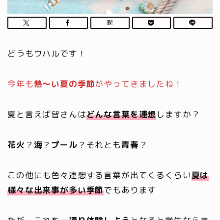
どうもウハルです！
今年も
熱～い夏の季節
がやってきましたね！
夏と言えば皆さんは
どんな言葉を連想
しますか？
花火
？
海
？
プール
？それとも
青春
？
この他にも色々連想する言葉が出てくるくらい
夏は
様々な出来事が多い季節
でもあります