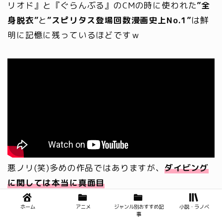
リオド』と『ぐらんぶる』のCMの時に使われた
”全
身脱衣”
と
”スピリタス登場回数漫画史上No.1”
は鮮
明に記憶に残っているほどですｗ
悪ノリ(笑)多めの作品ではありますが、
ダイビング
に関しては本当に真面目
ホーム
アニメ
ジャンル別おすすめ記
小説・ラノベ
海の綺麗さ
や
ダイビングの楽しさ
だけじゃなく、し
事