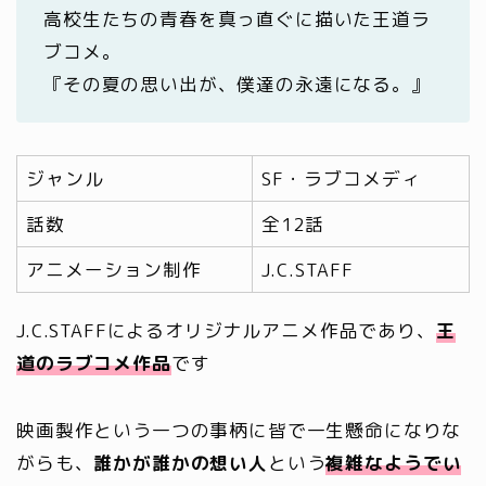
高校生たちの青春を真っ直ぐに描いた王道ラ
ブコメ。
『その夏の思い出が、僕達の永遠になる。』
ジャンル
SF・ラブコメディ
話数
全12話
アニメーション制作
J.C.STAFF
J.C.STAFFによるオリジナルアニメ作品であり、
王
道のラブコメ作品
です
映画製作という一つの事柄に皆で一生懸命になりな
がらも、
誰かが誰かの想い人
という
複雑なようでい