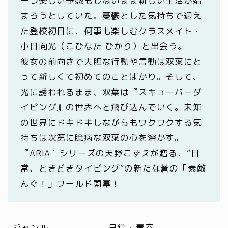
一つ楽しい予感もしないまま新しい生活が始
まろうとしていた。憂鬱とした気持ちで迎え
た登校初日に、何事も楽しむクラスメイト・
小日向光（こひなた ひかり）と出会う。
彼女の前向きで大胆な行動や言動は双葉にと
って新しくて初めてのことばかり。そして、
光に誘われるまま、双葉は『スキューバーダ
イビング』の世界へと飛び込んでいく。未知
の世界にドキドキしながらもワクワクする気
持ちは次第に臆病な双葉の心を溶かす。
『ARIA』シリーズの天野こずえが贈る、”日
常、ときどきタイビング”の新たな蒼の「素敵
んぐ！」ワールド開幕！
ジャンル
日常・青春