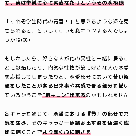
て、実は単純に心に素直なだけというその恋模様
「これぞ学生時代の青春！」と思えるような姿を見
せられると、どうしてこうも胸キュンするんでしょ
うかね(笑)
もしかしたら、好きな人が他の異性と一緒に居るこ
とに嫉妬したり、内気な性格が故に好きな人の恋愛
を応援してしまったりと、恋愛部分において
苦い経
験をしたことがある出来事
や
共感できる部分
を描い
ているからこそ
”胸キュン”出来る
のかもしれません
各キャラを通じて、
恋愛における『負』の部分で共
感を生み
、そのキャラが
一歩踏み出す姿を色濃く繊
細に描く
ことで
より深く心に刺さる