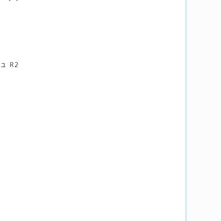
～
 R2
る