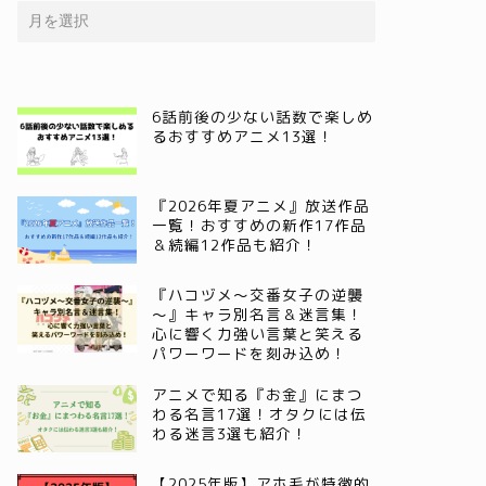
6話前後の少ない話数で楽しめ
るおすすめアニメ13選！
『2026年夏アニメ』放送作品
一覧！おすすめの新作17作品
＆続編12作品も紹介！
『ハコヅメ～交番女子の逆襲
～』キャラ別名言＆迷言集！
心に響く力強い言葉と笑える
パワーワードを刻み込め！
アニメで知る『お金』にまつ
わる名言17選！オタクには伝
わる迷言3選も紹介！
【2025年版】アホ毛が特徴的