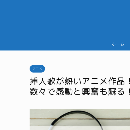
ホーム
アニメ
挿入歌が熱いアニメ作品
数々で感動と興奮も蘇る