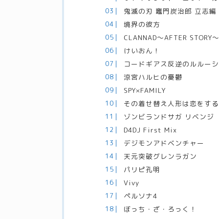
鬼滅の刃 竈門炭治郎 立志編
境界の彼方
CLANNAD～AFTER STORY
けいおん！
コードギアス反逆のルルーシュ
涼宮ハルヒの憂鬱
SPY×FAMILY
その着せ替え人形は恋をす
ゾンビランドサガ リベンジ
D4DJ First Mix
デジモンアドベンチャー
天元突破グレンラガン
パリピ孔明
Vivy
ペルソナ4
ぼっち・ざ・ろっく！