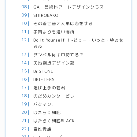
GA 芸術科アートデザインクラス
SHIROBAKO
その着せ替え人形は恋をする
宇宙よりも遠い場所
Do It Yourself !! -どぅー・いっと・ゆあせ
るふ-
ダンベル何キロ持てる？
天地創造デザイン部
Dr.STONE
DRIFTERS
逃げ上手の若君
のだめカンタービレ
バクマン。
はたらく細胞
はたらく細胞BLACK
百姓貴族