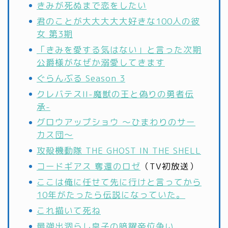
きみが死ぬまで恋をしたい
君のことが大大大大大好きな100人の彼
女 第3期
「きみを愛する気はない」と言った次期
公爵様がなぜか溺愛してきます
ぐらんぶる Season 3
クレバテスII-魔獣の王と偽りの勇者伝
承-
グロウアップショウ ～ひまわりのサー
カス団～
攻殻機動隊 THE GHOST IN THE SHELL
コードギアス 奪還のロゼ
（TV初放送）
ここは俺に任せて先に行けと言ってから
10年がたったら伝説になっていた。
これ描いて死ね
最強出涸らし皇子の暗躍帝位争い