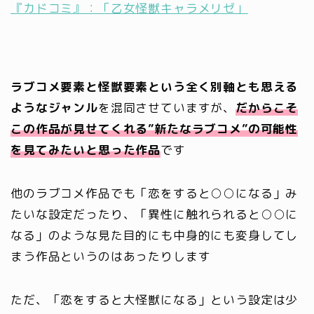
『カドコミ』：「乙女怪獣キャラメリゼ」
ラブコメ要素と怪獣要素という全く別軸とも思える
ようなジャンル
を混同させていますが、
だからこそ
この作品が見せてくれる”新たなラブコメ”の可能性
を見てみたいと思った作品
です
他のラブコメ作品でも「恋をすると○○になる」み
たいな設定だったり、「異性に触れられると○○に
なる」のような見た目的にも中身的にも変身してし
まう作品というのはあったりします
ただ、「恋をすると大怪獣になる」という設定は少