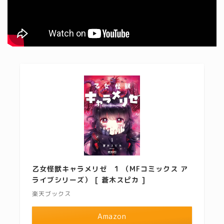
乙女怪獣キャラメリゼ 1 （MFコミックス ア
ライブシリーズ） [ 蒼木スピカ ]
楽天ブックス
Amazon