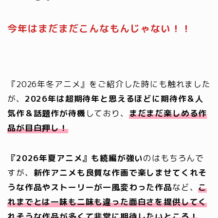
今年はまだまだこんなもんじゃない！！
『2026年冬アニメ』をご紹介した時にも触れました
が、
2026年は超期待年と思えるほどに期待作＆人
気作＆話題作が待機
しており、
まだまだ楽しめる作
品が目白押し！
『2026年夏アニメ』も続編が強い
のはもちろんで
すが、
新作アニメも良質な作画で楽しませてくれそ
うな作品やストーリーが一風変わった作品
など、
こ
れまでとは一味も二味も違った面白さを提供してく
れそうな作品が多くて非常に期待したいところ！