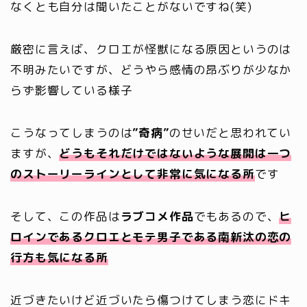
なくとも自分は聞いたことがないですね(笑)
厳密に言えば、クロエが怪獣になる原因というのは
不明みたいですが、どうやら感情の昂ぶりが少なか
らず影響している様子
こうなってしまうのは
”奇病”
のせいだと思われてい
ますが、
どうもそれだけではないような展開は一つ
のストーリーラインとして非常に気になる所
です
そして、この作品は
ラブコメ作品
でもあるので、
ヒ
ロインであるクロエとモテ男子である南新汰の恋の
行方も気になる所
近づきたいけど近づいたら傷つけてしまう恋にドキ