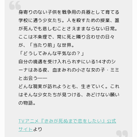
身寄りのない子供を戦争用の兵器として育てる
学校に通う少女たち。人を殺すための授業、誰
が死んでも悲しむことさえままならない日常。
ここは不条理で、常に死と隣り合わせの日々
が、「当たり前」な世界。
「どうしてみんな平気なの？」
自分の境遇を受け入れられずにいる14才のシ
ーナはある夜、血まみれの小さな女の子・ミミ
と出会う――
どんな現実が訪れようとも、生きていく。これ
はそんな少女たちが見つける、あどけない願い
の物語。
TVアニメ『きみが死ぬまで恋をしたい』公式
サイト
より