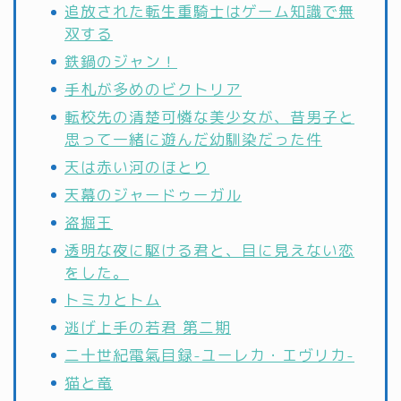
追放された転生重騎士はゲーム知識で無
双する
鉄鍋のジャン！
手札が多めのビクトリア
転校先の清楚可憐な美少女が、昔男子と
思って一緒に遊んだ幼馴染だった件
天は赤い河のほとり
天幕のジャードゥーガル
盗掘王
透明な夜に駆ける君と、目に見えない恋
をした。
トミカとトム
逃げ上手の若君 第二期
二十世紀電氣目録-ユーレカ・エヴリカ-
猫と竜