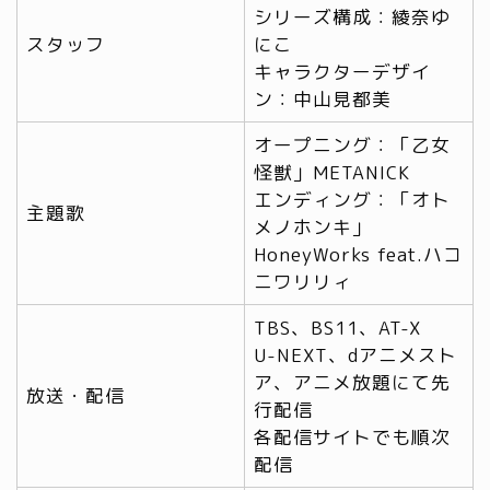
シリーズ構成：綾奈ゆ
スタッフ
にこ
キャラクターデザイ
ン：中山見都美
オープニング：「乙女
怪獣」METANICK
エンディング：「オト
主題歌
メノホンキ」
HoneyWorks feat.ハコ
ニワリリィ
TBS、BS11、AT-X
U-NEXT、dアニメスト
ア、アニメ放題にて先
放送・配信
行配信
各配信サイトでも順次
配信