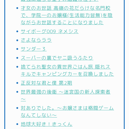
才女のお世話 高嶺の花だらけな名門校
で、学院一のお嬢様(生活能力皆無)を陰
ながらお世話することになりました
サイボーグ009 ネメシス
さよならララ
サンダー３
スーパーの裏でヤニ吸うふたり
捨てられ聖女の異世界ごはん旅 隠れス
キルでキャンピングカーを召喚しました
正反対な君と僕 第2期
世界最強の後衛 ～迷宮国の新人探索者
～
対ありでした。～お嬢さまは格闘ゲーム
なんてしない～
地球大好き！きっくん