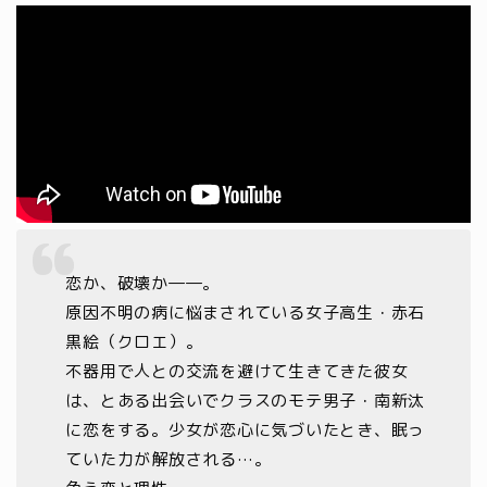
恋か、破壊か――。
原因不明の病に悩まされている女子高生・赤石
黒絵（クロエ）。
不器用で人との交流を避けて生きてきた彼女
は、とある出会いでクラスのモテ男子・南新汰
に恋をする。少女が恋心に気づいたとき、眠っ
ていた力が解放される…。