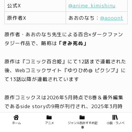
公式X
@anime_kimishinu
原作者X
あおのなち：
@aooont
原作者・あおのなち先生による百合×ダークファン
タジー作品で、略称は
「きみ死ぬ」
原作は『コミック百合姫』にて12話まで連載された
後、Webコミックサイト『ゆりひめ@ ピクシブ』に
て13話以降が連載されています
原作コミックスは2026年5月時点で8巻＆番外編集
であるside storyの9冊が刊行され、2025年3月時
点でのシリーズ累計発行部数は
60万部を突破
してい
ます
ホーム
アニメ
ジャンル別おすすめ記
小説・ラノベ
事