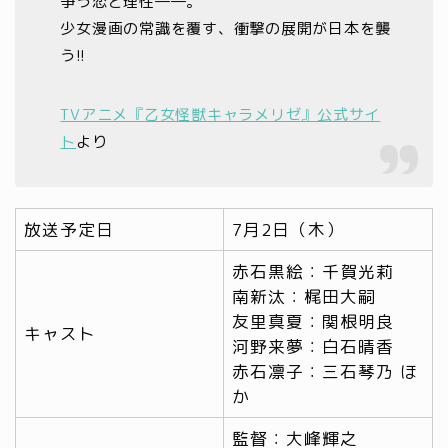
争う恋と理性――。
少女漫画の常識を覆す、衝撃の展開が日本を襲
う!!
TVアニメ『乙女怪獣キャラメリゼ』公式サイ
ト
より
放送予定日
7月2日（木）
赤石黒絵：千賀光莉
南新汰：梶田大嗣
友里真夏：関根明良
キャスト
河野来夢：白石晴香
赤石凛子：三石琴乃 ほ
か
監督：大峰輝之