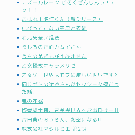
アズールレーン びそくぜんしんっ！に
っ！！
あはれ！名作くん（新シリーズ）
いびってこない義母と義姉
岩元先輩ノ推薦
うしろの正面カムイさん
うちの弟どもがすみません
乙女怪獣キャラメリゼ
乙女ゲー世界はモブに厳しい世界です2
同じゼミの染谷さんがセクシー女優だっ
た話。
鬼の花嫁
骸骨騎士様、只今異世界へお出掛け中Ⅱ
片田舎のおっさん、剣聖になるII
株式会社マジルミエ 第2期