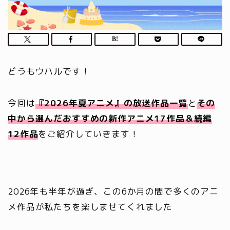
どうもウハルです！
今回は
『2026年夏アニメ』の放送作品一覧
と
その
中から選んだおすすめの新作アニメ17作品＆続編
12作品
をご紹介していきます！
2026年も半年が過ぎ、この6か月の間で多くのアニ
メ作品が私たちを楽しませてくれました