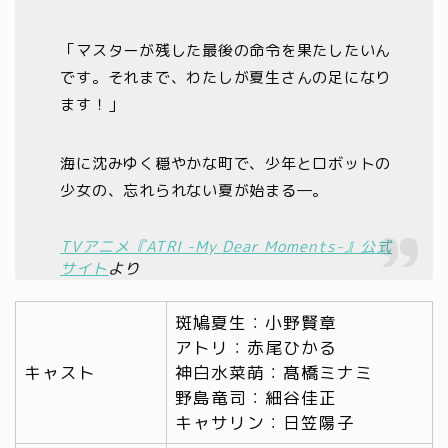
「マスターが残した最後の命令を果たしたいん
です。それまで、わたしが夏生さんの足になり
ます！」
海に沈みゆく穏やかな町で、少年とロボットの
少女の、忘れられない夏が始まる―。
TVアニメ『ATRI -My Dear Moments-』公式
サイト
より
斑鳩夏生：小野賢章
アトリ：赤尾ひかる
キャスト
神白水菜萌：髙橋ミナミ
野島竜司：細谷佳正
キャサリン：日笠陽子