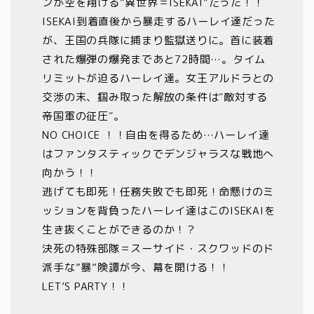
ンが空を翔ける”異世界＝ISEKAI”だった！！
ISEKAI到着直後から暴走するハーレイ達だった
が、王国の兵隊に捕まり監獄送りに。首に装着
された爆弾の爆発まであと72時間…。タイム
リミットが迫るハーレイ達。女王アルドラとの
交渉の末、掴み取った解放の条件は″敵対する
帝国軍の征圧″。
NO CHOICE ！！自由を得るため…ハーレイ達
はファンタスティックでデンジャラスな戦地へ
向かう！！
逃げても即死！任務失敗でも即死！命懸けのミ
ッションを背負ったハーレイ達はこのISEKAIを
生き抜くことができるのか！？
決死の特殊部隊＝スーサイド・スクワッドのド
派手な”暴”険譚が今、幕を開ける！！
LET’S PARTY！！