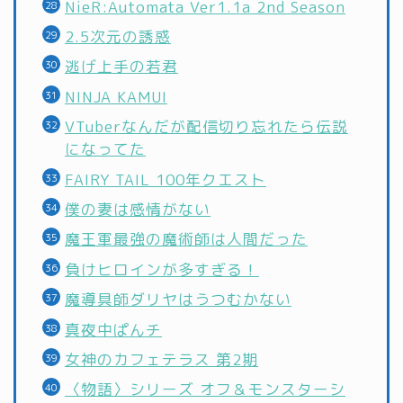
NieR:Automata Ver1.1a 2nd Season
2.5次元の誘惑
逃げ上手の若君
NINJA KAMUI
VTuberなんだが配信切り忘れたら伝説
になってた
FAIRY TAIL 100年クエスト
僕の妻は感情がない
魔王軍最強の魔術師は人間だった
負けヒロインが多すぎる！
魔導具師ダリヤはうつむかない
真夜中ぱんチ
女神のカフェテラス 第2期
〈物語〉シリーズ オフ＆モンスターシ