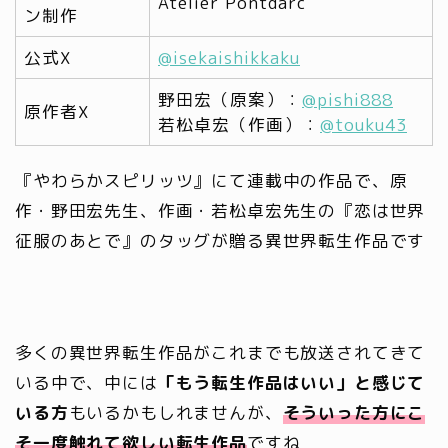
Atelier Pontdarc
ン制作
公式X
@isekaishikkaku
野田宏（原案）：
@pishi888
原作者X
若松卓宏（作画）：
@touku43
『やわらかスピリッツ』にて連載中の作品で、原
作・野田宏先生、作画・若松卓宏先生の『恋は世界
征服のあとで』のタッグが贈る異世界転生作品です
多くの異世界転生作品がこれまでも放送されてきて
いる中で、中には
「もう転生作品はいい」と感じて
いる方
もいるかもしれませんが、
そういった方にこ
そ一度触れて欲しい転生作品
ですね