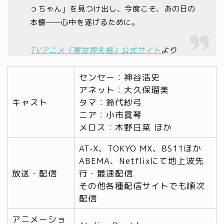
っちゃん」を見つけ出し、今度こそ、あの日の
本懐——心中を遂げるために。
TVアニメ『異世界失格』公式サイト
より
センセー：神谷浩史
アネット：大久保瑠美
キャスト
タマ：鈴代紗弓
ニア：小市眞琴
メロス：木野日菜 ほか
AT-X、TOKYO MX、BS11ほか
ABEMA、Netflixにて地上波先
放送・配信
行・最速配信
その他各種配信サイトでも順次
配信
アニメーショ