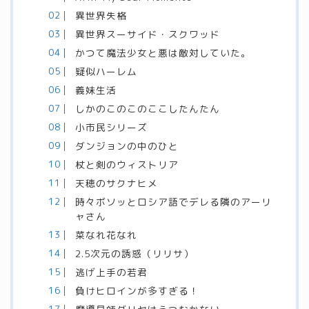
異世界失格
異世界スーサイド・スクワッド
かつて魔法少女と悪は敵対していた。
疑似ハーレム
義妹生活
しかのこのこのここしたんたん
小市民シリーズ
ダンジョンの中のひと
杖と剣のウィストリア
天穂のサクナヒメ
時々ボソッとロシア語でデレる隣のアーリ
ャさん
菜なれ花なれ
2.5次元の誘惑（リリサ）
逃げ上手の若君
負けヒロインが多すぎる！