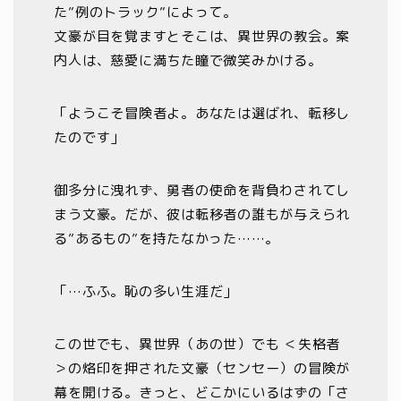
た”例のトラック”によって。
文豪が目を覚ますとそこは、異世界の教会。案
内人は、慈愛に満ちた瞳で微笑みかける。
「ようこそ冒険者よ。あなたは選ばれ、転移し
たのです」
御多分に洩れず、勇者の使命を背負わされてし
まう文豪。だが、彼は転移者の誰もが与えられ
る”あるもの”を持たなかった……。
「…ふふ。恥の多い生涯だ」
この世でも、異世界（あの世）でも ＜失格者
＞の烙印を押された文豪（センセー）の冒険が
幕を開ける。きっと、どこかにいるはずの「さ