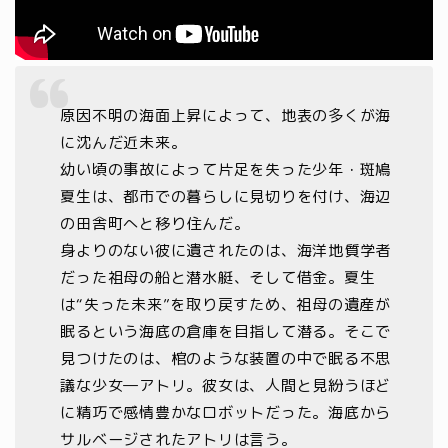
原因不明の海面上昇によって、地表の多くが海
に沈んだ近未来。
幼い頃の事故によって片足を失った少年・斑鳩
夏生は、都市での暮らしに見切りを付け、海辺
の田舎町へと移り住んだ。
身よりのない彼に遺されたのは、海洋地質学者
だった祖母の船と潜水艇、そして借金。夏生
は“失った未来”を取り戻すため、祖母の遺産が
眠るという海底の倉庫を目指して潜る。そこで
見つけたのは、棺のような装置の中で眠る不思
議な少女―アトリ。彼女は、人間と見紛うほど
に精巧で感情豊かなロボットだった。海底から
サルベージされたアトリは言う。