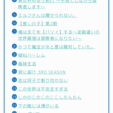
異世界ゆるり紀行 ～子育てしながら冒
険者します～
エルフさんは痩せられない。
【推しの子】第2期
俺は全てを【パリイ】する～逆勘違いの
世界最強は冒険者になりたい～
かつて魔法少女と悪は敵対していた。
疑似ハーレム
義妹生活
君に届け 3RD SEASON
恋は双子で割り切れない
この世界は不完全すぎる
しかのこのこのここしたんたん
下の階には澪がいる