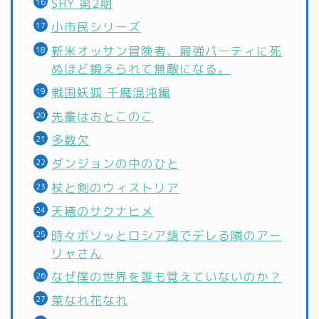
SHY 第2期
小市民シリーズ
新米オッサン冒険者、最強パーティに死
ぬほど鍛えられて無敵になる。
戦国妖狐 千魔混沌編
先輩はおとこのこ
多数欠
ダンジョンの中のひと
杖と剣のウィストリア
天穂のサクナヒメ
時々ボソッとロシア語でデレる隣のアー
リャさん
なぜ僕の世界を誰も覚えていないのか？
菜なれ花なれ